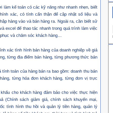
O
ời làm kế toán có các kỹ năng như nhanh nhẹn, biết
S
T
hính xác, có tính cẩn thận để cập nhật số liệu và
E
nhập hàng vào và bán hàng ra. Ngoài ra, cần biết sử
D
O
à excel để thao tác nhanh trong quá trình làm việc
N
ết phục và chăm sóc khách hàng…
ính xác tình hình bán hàng của doanh nghiệp về giá
àng, từng địa điểm bán hàng, từng phương thức bán
á tính toán của hàng bán ra bao gồm: doanh thu bán
hàng, từng hóa đơn khách hàng, từng đơn vị trực
ết khấu cho khách hàng đảm bảo cho việc thực hiện
uả (Chính sách giảm giá, chính sách khuyến mại,
c tình hình thu hồi và quản lý tiền hàng, quản lý