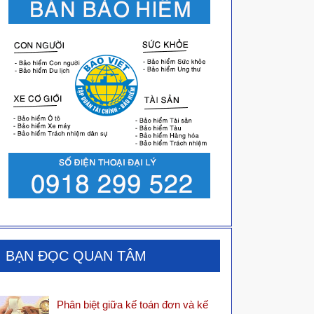
BẠN ĐỌC QUAN TÂM
Phân biệt giữa kế toán đơn và kế