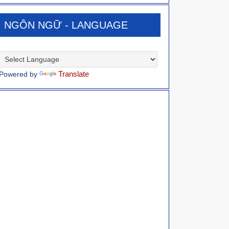
A
r
R
C
c
NGÔN NGỮ - LANGUAGE
H
h
f
o
r
Translate
Powered by
: