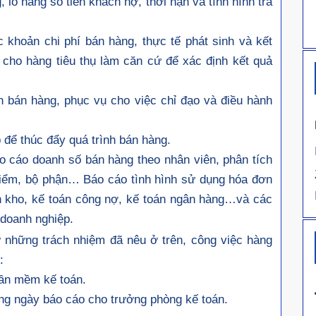
, lô hàng số tiền khách nợ, thời hạn và tình hình trả
c khoản chi phí bán hàng, thực tế phát sinh và kết
cho hàng tiêu thụ làm căn cứ để xác định kết quả
nh bán hàng, phục vụ cho việc chỉ đạo và điều hành
 để thúc đẩy quá trình bán hàng.
o cáo doanh số bán hàng theo nhân viên, phân tích
 điểm, bộ phận… Báo cáo tình hình sử dụng hóa đơn
án kho, kế toán công nợ, kế toán ngân hàng…và các
h doanh nghiệp.
 những trách nhiệm đã nêu ở trên, công việc hàng
u:
hần mềm kế toán.
ng ngày báo cáo cho trưởng phòng kế toán.