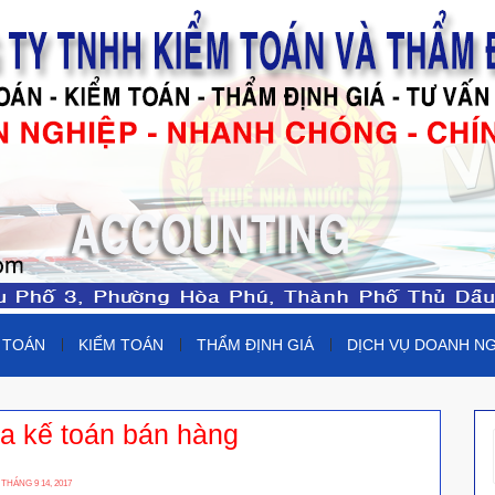
 TOÁN
KIỂM TOÁN
THẨM ĐỊNH GIÁ
DỊCH VỤ DOANH N
a kế toán bán hàng
P
THÁNG 9 14, 2017